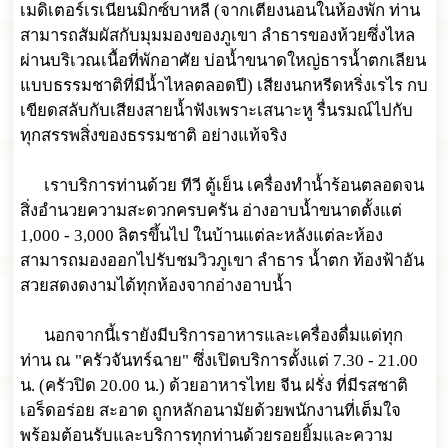
เมดิเตอร์เรเนียนมิกซ์บาหลี (จากเตียงนอนในห้องพัก ท่าน
สามารถสัมผัสกับมุมมองของภูเขา ลำธารของห้วยซึ่งไหล
ผ่านบริเวณเนื้อที่พักอาศัย บ่อน้ำขนาดใหญ่ธารน้ำตกเลียน
แบบธรรมชาติที่มีน้ำไหลตลอดปี) เสียงนกหรีดหริ่งเรไร กบ
เขียดสลับกับเสียงสายน้ำฟังเพราะเสนาะหู รื่นรมณ์ไปกับ
ทุกสรรพสิ่งของธรรมชาติ อย่างแท้จริง
เราบริการท่านด้วย ทีวี ตู้เย็น เครื่องทำน้ำร้อนตลอดจน
สิ่งอำนวยความสะดวกครบครัน อ่างอาบน้ำขนาดตั้งแต่
1,000 - 3,000 ลิตรขึ้นไป ในบ้านแต่ละหลังแต่ละห้อง
สามารถมองออกไปรับชมวิวภูเขา ลำธาร น้ำตก ท้องฟ้าอัน
สวยสดงดงามได้ทุกห้องจากอ่างอาบน้ำ
นอกจากนี้เรายังมีบริการอาหารและเครื่องดื่มแด่ทุก
ท่าน ณ "ครัวจันทร์ฉาย" ซึ่งเปิดบริการตั้งแต่ 7.30 - 21.00
น. (ครัวปิด 20.00 น.) ด้วยอาหารไทย จีน ฝรั่ง ที่มีรสชาติ
เอร็ดอร่อย สะอาด ถูกหลักอนามัยด้วยพนักงานที่เต็มใจ
พร้อมต้อนรับและบริการทุกท่านด้วยรอยยิ้มและความ