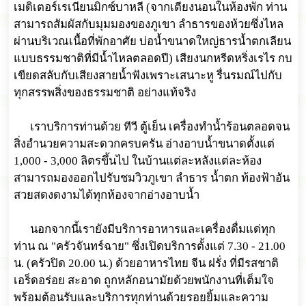
เมดิเตอร์เรเนียนมิกซ์บาหลี (จากเตียงนอนในห้องพัก ท่าน
สามารถสัมผัสกับมุมมองของภูเขา ลำธารของห้วยซึ่งไหล
ผ่านบริเวณเนื้อที่พักอาศัย บ่อน้ำขนาดใหญ่ธารน้ำตกเลียน
แบบธรรมชาติที่มีน้ำไหลตลอดปี) เสียงนกหรีดหริ่งเรไร กบ
เขียดสลับกับเสียงสายน้ำฟังเพราะเสนาะหู รื่นรมณ์ไปกับ
ทุกสรรพสิ่งของธรรมชาติ อย่างแท้จริง
เราบริการท่านด้วย ทีวี ตู้เย็น เครื่องทำน้ำร้อนตลอดจน
สิ่งอำนวยความสะดวกครบครัน อ่างอาบน้ำขนาดตั้งแต่
1,000 - 3,000 ลิตรขึ้นไป ในบ้านแต่ละหลังแต่ละห้อง
สามารถมองออกไปรับชมวิวภูเขา ลำธาร น้ำตก ท้องฟ้าอัน
สวยสดงดงามได้ทุกห้องจากอ่างอาบน้ำ
นอกจากนี้เรายังมีบริการอาหารและเครื่องดื่มแด่ทุก
ท่าน ณ "ครัวจันทร์ฉาย" ซึ่งเปิดบริการตั้งแต่ 7.30 - 21.00
น. (ครัวปิด 20.00 น.) ด้วยอาหารไทย จีน ฝรั่ง ที่มีรสชาติ
เอร็ดอร่อย สะอาด ถูกหลักอนามัยด้วยพนักงานที่เต็มใจ
พร้อมต้อนรับและบริการทุกท่านด้วยรอยยิ้มและความ