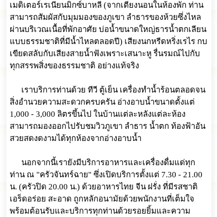
เมดิเตอร์เรเนียนมิกซ์บาหลี (จากเตียงนอนในห้องพัก ท่าน
สามารถสัมผัสกับมุมมองของภูเขา ลำธารของห้วยซึ่งไหล
ผ่านบริเวณเนื้อที่พักอาศัย บ่อน้ำขนาดใหญ่ธารน้ำตกเลียน
แบบธรรมชาติที่มีน้ำไหลตลอดปี) เสียงนกหรีดหริ่งเรไร กบ
เขียดสลับกับเสียงสายน้ำฟังเพราะเสนาะหู รื่นรมณ์ไปกับ
ทุกสรรพสิ่งของธรรมชาติ อย่างแท้จริง
เราบริการท่านด้วย ทีวี ตู้เย็น เครื่องทำน้ำร้อนตลอดจน
สิ่งอำนวยความสะดวกครบครัน อ่างอาบน้ำขนาดตั้งแต่
1,000 - 3,000 ลิตรขึ้นไป ในบ้านแต่ละหลังแต่ละห้อง
สามารถมองออกไปรับชมวิวภูเขา ลำธาร น้ำตก ท้องฟ้าอัน
สวยสดงดงามได้ทุกห้องจากอ่างอาบน้ำ
นอกจากนี้เรายังมีบริการอาหารและเครื่องดื่มแด่ทุก
ท่าน ณ "ครัวจันทร์ฉาย" ซึ่งเปิดบริการตั้งแต่ 7.30 - 21.00
น. (ครัวปิด 20.00 น.) ด้วยอาหารไทย จีน ฝรั่ง ที่มีรสชาติ
เอร็ดอร่อย สะอาด ถูกหลักอนามัยด้วยพนักงานที่เต็มใจ
พร้อมต้อนรับและบริการทุกท่านด้วยรอยยิ้มและความ