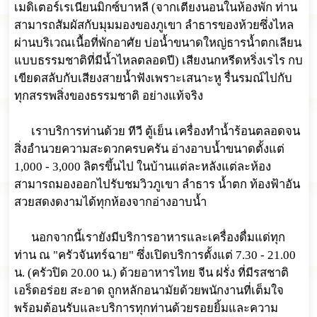
เมดิเตอร์เรเนียนมิกซ์บาหลี (จากเตียงนอนในห้องพัก ท่าน
สามารถสัมผัสกับมุมมองของภูเขา ลำธารของห้วยซึ่งไหล
ผ่านบริเวณเนื้อที่พักอาศัย บ่อน้ำขนาดใหญ่ธารน้ำตกเลียน
แบบธรรมชาติที่มีน้ำไหลตลอดปี) เสียงนกหรีดหริ่งเรไร กบ
เขียดสลับกับเสียงสายน้ำฟังเพราะเสนาะหู รื่นรมณ์ไปกับ
ทุกสรรพสิ่งของธรรมชาติ อย่างแท้จริง
เราบริการท่านด้วย ทีวี ตู้เย็น เครื่องทำน้ำร้อนตลอดจน
สิ่งอำนวยความสะดวกครบครัน อ่างอาบน้ำขนาดตั้งแต่
1,000 - 3,000 ลิตรขึ้นไป ในบ้านแต่ละหลังแต่ละห้อง
สามารถมองออกไปรับชมวิวภูเขา ลำธาร น้ำตก ท้องฟ้าอัน
สวยสดงดงามได้ทุกห้องจากอ่างอาบน้ำ
นอกจากนี้เรายังมีบริการอาหารและเครื่องดื่มแด่ทุก
ท่าน ณ "ครัวจันทร์ฉาย" ซึ่งเปิดบริการตั้งแต่ 7.30 - 21.00
น. (ครัวปิด 20.00 น.) ด้วยอาหารไทย จีน ฝรั่ง ที่มีรสชาติ
เอร็ดอร่อย สะอาด ถูกหลักอนามัยด้วยพนักงานที่เต็มใจ
พร้อมต้อนรับและบริการทุกท่านด้วยรอยยิ้มและความ