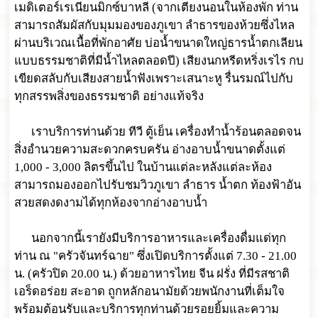
เมดิเตอร์เรเนียนมิกซ์บาหลี (จากเตียงนอนในห้องพัก ท่าน
สามารถสัมผัสกับมุมมองของภูเขา ลำธารของห้วยซึ่งไหล
ผ่านบริเวณเนื้อที่พักอาศัย บ่อน้ำขนาดใหญ่ธารน้ำตกเลียน
แบบธรรมชาติที่มีน้ำไหลตลอดปี) เสียงนกหรีดหริ่งเรไร กบ
เขียดสลับกับเสียงสายน้ำฟังเพราะเสนาะหู รื่นรมณ์ไปกับ
ทุกสรรพสิ่งของธรรมชาติ อย่างแท้จริง
เราบริการท่านด้วย ทีวี ตู้เย็น เครื่องทำน้ำร้อนตลอดจน
สิ่งอำนวยความสะดวกครบครัน อ่างอาบน้ำขนาดตั้งแต่
1,000 - 3,000 ลิตรขึ้นไป ในบ้านแต่ละหลังแต่ละห้อง
สามารถมองออกไปรับชมวิวภูเขา ลำธาร น้ำตก ท้องฟ้าอัน
สวยสดงดงามได้ทุกห้องจากอ่างอาบน้ำ
นอกจากนี้เรายังมีบริการอาหารและเครื่องดื่มแด่ทุก
ท่าน ณ "ครัวจันทร์ฉาย" ซึ่งเปิดบริการตั้งแต่ 7.30 - 21.00
น. (ครัวปิด 20.00 น.) ด้วยอาหารไทย จีน ฝรั่ง ที่มีรสชาติ
เอร็ดอร่อย สะอาด ถูกหลักอนามัยด้วยพนักงานที่เต็มใจ
พร้อมต้อนรับและบริการทุกท่านด้วยรอยยิ้มและความ