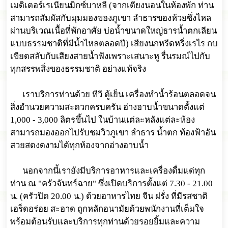
เมดิเตอร์เรเนียนมิกซ์บาหลี (จากเตียงนอนในห้องพัก ท่าน
สามารถสัมผัสกับมุมมองของภูเขา ลำธารของห้วยซึ่งไหล
ผ่านบริเวณเนื้อที่พักอาศัย บ่อน้ำขนาดใหญ่ธารน้ำตกเลียน
แบบธรรมชาติที่มีน้ำไหลตลอดปี) เสียงนกหรีดหริ่งเรไร กบ
เขียดสลับกับเสียงสายน้ำฟังเพราะเสนาะหู รื่นรมณ์ไปกับ
ทุกสรรพสิ่งของธรรมชาติ อย่างแท้จริง
เราบริการท่านด้วย ทีวี ตู้เย็น เครื่องทำน้ำร้อนตลอดจน
สิ่งอำนวยความสะดวกครบครัน อ่างอาบน้ำขนาดตั้งแต่
1,000 - 3,000 ลิตรขึ้นไป ในบ้านแต่ละหลังแต่ละห้อง
สามารถมองออกไปรับชมวิวภูเขา ลำธาร น้ำตก ท้องฟ้าอัน
สวยสดงดงามได้ทุกห้องจากอ่างอาบน้ำ
นอกจากนี้เรายังมีบริการอาหารและเครื่องดื่มแด่ทุก
ท่าน ณ "ครัวจันทร์ฉาย" ซึ่งเปิดบริการตั้งแต่ 7.30 - 21.00
น. (ครัวปิด 20.00 น.) ด้วยอาหารไทย จีน ฝรั่ง ที่มีรสชาติ
เอร็ดอร่อย สะอาด ถูกหลักอนามัยด้วยพนักงานที่เต็มใจ
พร้อมต้อนรับและบริการทุกท่านด้วยรอยยิ้มและความ