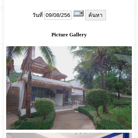
วันที่
Picture Gallery